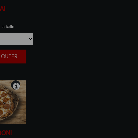
AI
la taille
AJOUTER
|
RONI