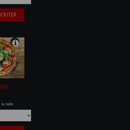
AJOUTER
|
ATA
la taille