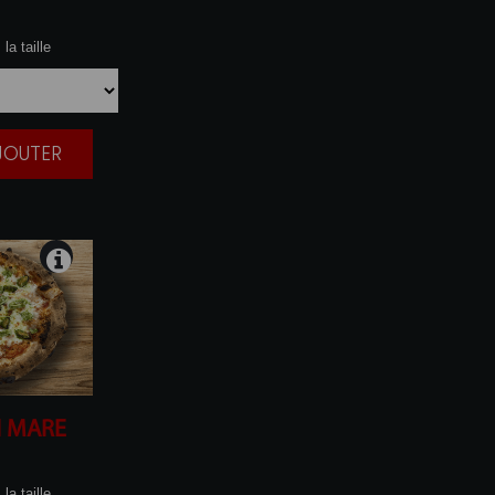
la taille
AJOUTER
|
I MARE
la taille