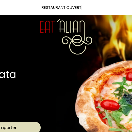
Vous pouve
ca
aîches
s !
mporter