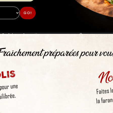
GO!
Fraîcheur Garantie
Click and Co
raîchement préparées pour vou
No
LIS
 pour une
Faites l
la faran
ilibrée.