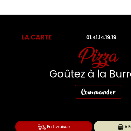
LA CARTE
01.41.14.19.19
Pasta Fres
Des Pasta aussi fr
que gourmande
Commander
En Livraison
A E