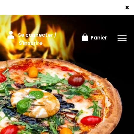
×
Se connecter /
Panier
S'inscrire