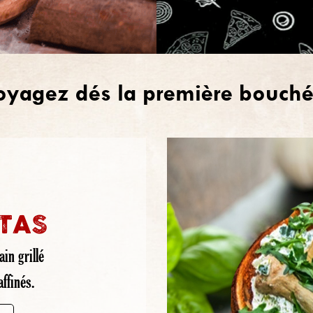
oyagez dés la première bouché
TAS
in grillé
ffinés.