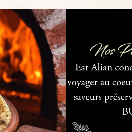
Nos Piz
Eat Alian con
voyager au coeur 
saveurs préserv
B