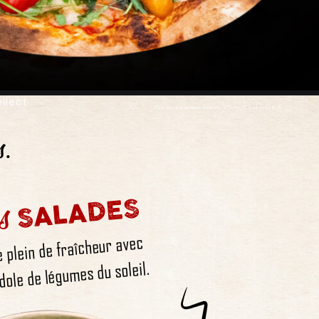
llect
Programme De Fidélité
s.
s
SALADES
e plein de fraîcheur avec
dole de légumes du soleil.